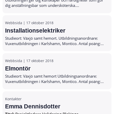
Utbildningen ger dig kunskaper och färdigheter som gör
dig anställningsbar som undersköterska.
Arbetsplatsförlagt lärande, APL, ingår i utbildningen med
minst 15%. Kursböckerna lånar du av oss. Mer in...
Webbsida |
17 oktober 2018
Installationselektriker
Studieort: Växjö samt hemort. Utbildningsanordnare:
Vuxenutbildningen i Karlshamn, Montico. Antal poäng:
1650 Antal veckor: 78 Förkunskapskrav: Grundläggande
svenska, grundläggande svenska som and...
Webbsida |
17 oktober 2018
Elmontör
Studieort: Växjö samt hemort Utbildningsanordnare:
Vuxenutbildningen i Karlshamn, Montico. Antal poäng:
1250 Antal veckor: 58 Förkunskapskrav: Grundläggande
svenska, grundläggande svenska som andr...
Kontakter
Emma Dennisdotter