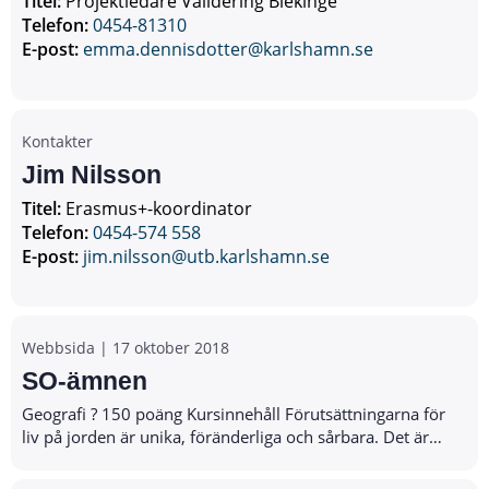
Titel:
Projektledare Validering Blekinge
Telefon:
0454-81310
E-post:
emma.dennisdotter@karlshamn.se
Kontakter
Jim Nilsson
Titel:
Erasmus+-koordinator
Telefon:
0454-574 558
E-post:
jim.nilsson@utb.karlshamn.se
Webbsida |
17 oktober 2018
SO-ämnen
Geografi ? 150 poäng Kursinnehåll Förutsättningarna för
liv på jorden är unika, föränderliga och sårbara. Det är
därför alla människors ansvar att förvalta jorden så att en
hållbar utveckling blir m...