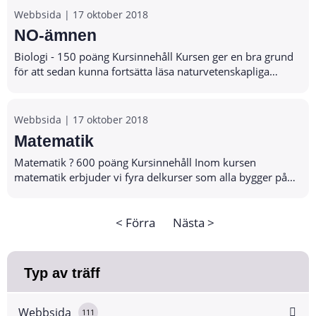
Webbsida |
17 oktober 2018
NO-ämnen
Biologi - 150 poäng Kursinnehåll Kursen ger en bra grund
för att sedan kunna fortsätta läsa naturvetenskapliga
kurser på gymnasienivå. Den kan också vara intressant
om du vill veta mer om naturen oc...
Webbsida |
17 oktober 2018
Matematik
Matematik ? 600 poäng Kursinnehåll Inom kursen
matematik erbjuder vi fyra delkurser som alla bygger på
varandra. Man kan börja i alla delkurser, men det är dina
förkunskaper och förutsättningar som...
< Förra
Nästa >
Typ av träff
Webbsida
111