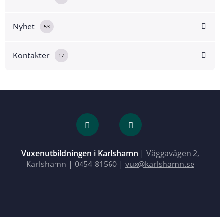
Nyhet
53
Kontakter
17
Vuxenutbildningen i Karlshamn
| Väggavägen 2,
Karlshamn |
0454-81560
|
vux@karlshamn.se