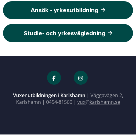
Ansök - yrkesutbildning
Studie- och yrkesvägledning
Vuxenutbildningen i Karlshamn
| Väggavägen 2,
Karlshamn |
0454-81560
|
vux@karlshamn.se