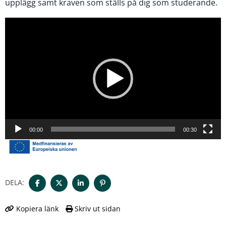
upplägg samt kraven som ställs på dig som studerande.
Videospelare
00:00
00:30
DELA:
Kopiera länk
Skriv ut sidan