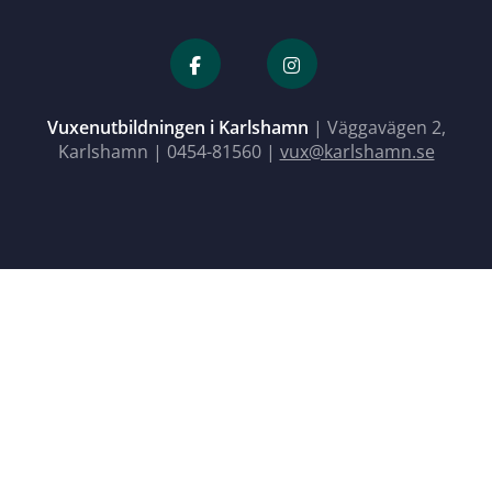
Vuxenutbildningen i Karlshamn
| Väggavägen 2,
Karlshamn |
0454-81560
|
vux@karlshamn.se
Close menu