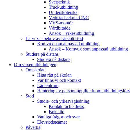
Svetsteknik
Truckutbildning
Undersköterska
Verkstadsteknik CNC
VVS-montör
Vårdbiträde
Ansök – yrkesutbildning
Lärvux – behov av särskilt stöd
Komvux som anpassad utbildning
Ansök – Komvux som anpassad utbildning
Studera på distans
Studera på distans
Om vuxenutbildningen
Om skolan
Hitta rätt på skolan
Var finns vi och kontakt
Lärcentrum
Hantering av personuppgifter inom utbildningsför
Stöd
Studie- och yrkesvägledning
Kontakt och adress
Boka tid
Vanliga frågor och svar
Elevstödsteamet
Påverka