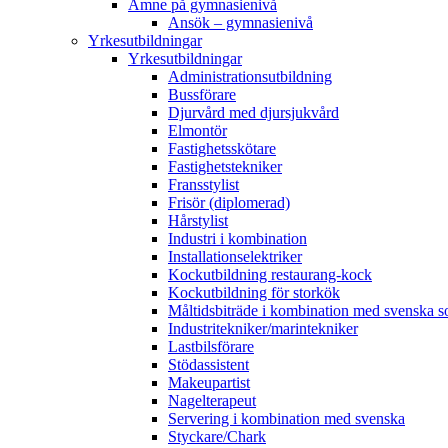
Ämne på gymnasienivå
Ansök – gymnasienivå
Yrkesutbildningar
Yrkesutbildningar
Administrationsutbildning
Bussförare
Djurvård med djursjukvård
Elmontör
Fastighetsskötare
Fastighetstekniker
Fransstylist
Frisör (diplomerad)
Hårstylist
Industri i kombination
Installationselektriker
Kockutbildning restaurang-kock
Kockutbildning för storkök
Måltidsbiträde i kombination med svenska 
Industritekniker/marintekniker
Lastbilsförare
Stödassistent
Makeupartist
Nagelterapeut
Servering i kombination med svenska
Styckare/Chark