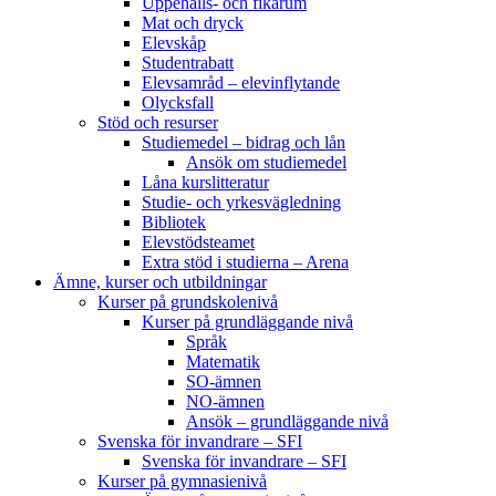
Uppehålls- och fikarum
Mat och dryck
Elevskåp
Studentrabatt
Elevsamråd – elevinflytande
Olycksfall
Stöd och resurser
Studiemedel – bidrag och lån
Ansök om studiemedel
Låna kurslitteratur
Studie- och yrkesvägledning
Bibliotek
Elevstödsteamet
Extra stöd i studierna – Arena
Ämne, kurser och utbildningar
Kurser på grundskolenivå
Kurser på grundläggande nivå
Språk
Matematik
SO-ämnen
NO-ämnen
Ansök – grundläggande nivå
Svenska för invandrare – SFI
Svenska för invandrare – SFI
Kurser på gymnasienivå