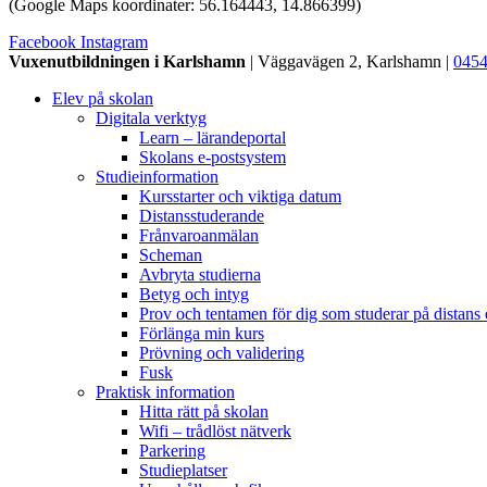
(Google Maps koordinater: 56.164443, 14.866399)
Facebook
Instagram
Vuxenutbildningen i Karlshamn
| Väggavägen 2, Karlshamn |
0454
Elev på skolan
Digitala verktyg
Learn – lärandeportal
Skolans e-postsystem
Studieinformation
Kursstarter och viktiga datum
Distansstuderande
Frånvaroanmälan
Scheman
Avbryta studierna
Betyg och intyg
Prov och tentamen för dig som studerar på distans e
Förlänga min kurs
Prövning och validering
Fusk
Praktisk information
Hitta rätt på skolan
Wifi – trådlöst nätverk
Parkering
Studieplatser