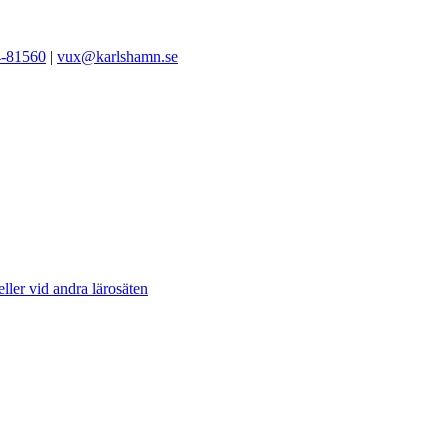
-81560
|
vux@karlshamn.se
ller vid andra lärosäten