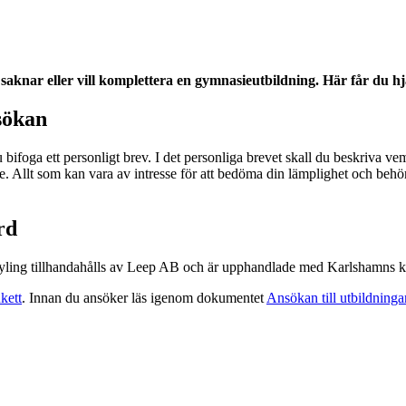
saknar eller vill komplettera en gymnasieutbildning. Här får du hj
nsökan
 bifoga ett personligt brev. I det personliga brevet skall du beskriva vem
de. Allt som kan vara av intresse för att bedöma din lämplighet och behör
rd
styling tillhandahålls av Leep AB och är upphandlade med Karlshamns
kett
. Innan du ansöker läs igenom dokumentet
Ansökan till utbildninga