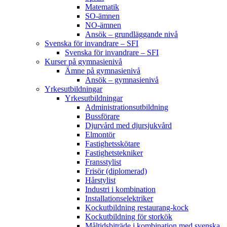
Matematik
SO-ämnen
NO-ämnen
Ansök – grundläggande nivå
Svenska för invandrare – SFI
Svenska för invandrare – SFI
Kurser på gymnasienivå
Ämne på gymnasienivå
Ansök – gymnasienivå
Yrkesutbildningar
Yrkesutbildningar
Administrationsutbildning
Bussförare
Djurvård med djursjukvård
Elmontör
Fastighetsskötare
Fastighetstekniker
Fransstylist
Frisör (diplomerad)
Hårstylist
Industri i kombination
Installationselektriker
Kockutbildning restaurang-kock
Kockutbildning för storkök
Måltidsbiträde i kombination med svenska