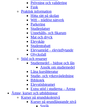
Prövning och validering
Fusk
Praktisk information
Hitta rätt på skolan
Wifi – trådlöst nätverk
Parkering
Studieplatser
Uppehålls- och fikarum
Mat och dryck
Elevskåp
Studentrabatt
Elevsamråd – elevinflytande
Olycksfall
Stöd och resurser
Studiemedel – bidrag och lån
Ansök om studiemedel
Låna kurslitteratur
Studie- och yrkesvägledning
Bibliotek
Elevstödsteamet
Extra stöd i studierna – Arena
Ämne, kurser och utbildningar
Kurser på grundskolenivå
Kurser på grundläggande nivå
Språk