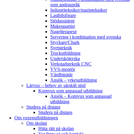
som andraspråk
Industritekniker/marintekniker
Lastbilsförare
Stödassistent
Makeupartist
Nagelterapeut
Servering i kombination med svenska
Styckare/Chark
Svetsteknik
Truckutbildning
Undersköterska
Verkstadsteknik CNC
VVS-montör
Vårdbiträde
Ansök – yrkesutbildning
Lärvux – behov av särskilt stöd
Komvux som anpassad utbildning
Ansök – Komvux som anpassad
utbildning
Studera på distans
Studera på distans
Om vuxenutbildningen
Om skolan
Hitta rätt på skolan
Var finns vi och kontakt