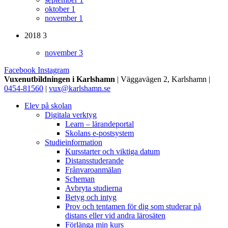
oktober
1
november
1
2018
3
november
3
Facebook
Instagram
Vuxenutbildningen i Karlshamn
| Väggavägen 2, Karlshamn |
0454-81560
|
vux@karlshamn.se
Elev på skolan
Digitala verktyg
Learn – lärandeportal
Skolans e-postsystem
Studieinformation
Kursstarter och viktiga datum
Distansstuderande
Frånvaroanmälan
Scheman
Avbryta studierna
Betyg och intyg
Prov och tentamen för dig som studerar på
distans eller vid andra lärosäten
Förlänga min kurs