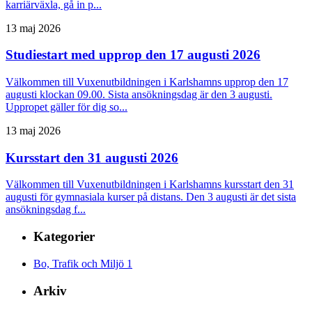
karriärväxla, gå in p...
13 maj 2026
Studiestart med upprop den 17 augusti 2026
Välkommen till Vuxenutbildningen i Karlshamns upprop den 17
augusti klockan 09.00. Sista ansökningsdag är den 3 augusti.
Uppropet gäller för dig so...
13 maj 2026
Kursstart den 31 augusti 2026
Välkommen till Vuxenutbildningen i Karlshamns kursstart den 31
augusti för gymnasiala kurser på distans. Den 3 augusti är det sista
ansökningsdag f...
Kategorier
Bo, Trafik och Miljö
1
Arkiv