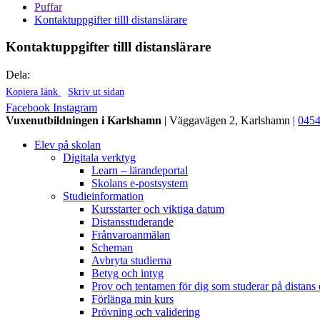
Puffar
Kontaktuppgifter tilll distanslärare
Kontaktuppgifter tilll distanslärare
Dela:
Kopiera länk
Skriv ut sidan
Facebook
Instagram
Vuxenutbildningen i Karlshamn
| Väggavägen 2, Karlshamn |
0454
Elev på skolan
Digitala verktyg
Learn – lärandeportal
Skolans e-postsystem
Studieinformation
Kursstarter och viktiga datum
Distansstuderande
Frånvaroanmälan
Scheman
Avbryta studierna
Betyg och intyg
Prov och tentamen för dig som studerar på distans e
Förlänga min kurs
Prövning och validering