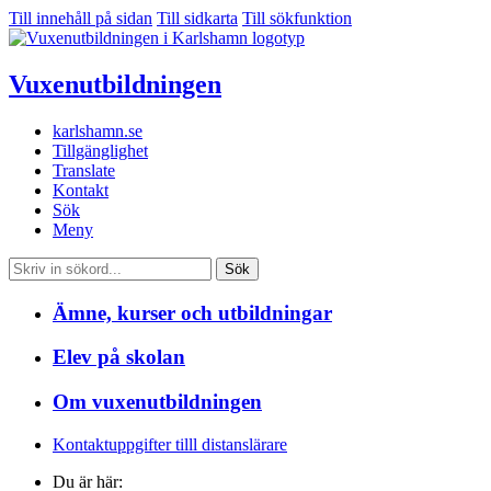
Till innehåll på sidan
Till sidkarta
Till sökfunktion
Vuxen­utbildningen
karlshamn.se
Tillgänglighet
Translate
Kontakt
Sök
Meny
Sök
Ämne, kurser och utbildningar
Elev på skolan
Om vuxenutbildningen
Kontaktuppgifter tilll distanslärare
Du är här: