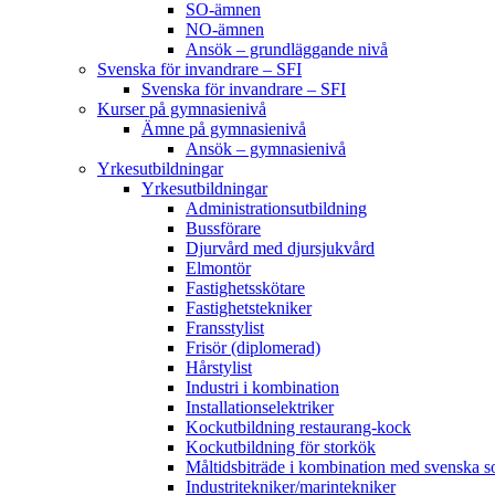
SO-ämnen
NO-ämnen
Ansök – grundläggande nivå
Svenska för invandrare – SFI
Svenska för invandrare – SFI
Kurser på gymnasienivå
Ämne på gymnasienivå
Ansök – gymnasienivå
Yrkesutbildningar
Yrkesutbildningar
Administrationsutbildning
Bussförare
Djurvård med djursjukvård
Elmontör
Fastighetsskötare
Fastighetstekniker
Fransstylist
Frisör (diplomerad)
Hårstylist
Industri i kombination
Installationselektriker
Kockutbildning restaurang-kock
Kockutbildning för storkök
Måltidsbiträde i kombination med svenska 
Industritekniker/marintekniker