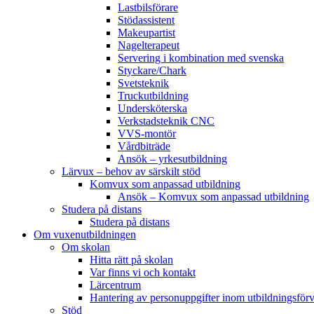
Lastbilsförare
Stödassistent
Makeupartist
Nagelterapeut
Servering i kombination med svenska
Styckare/Chark
Svetsteknik
Truckutbildning
Undersköterska
Verkstadsteknik CNC
VVS-montör
Vårdbiträde
Ansök – yrkesutbildning
Lärvux – behov av särskilt stöd
Komvux som anpassad utbildning
Ansök – Komvux som anpassad utbildning
Studera på distans
Studera på distans
Om vuxenutbildningen
Om skolan
Hitta rätt på skolan
Var finns vi och kontakt
Lärcentrum
Hantering av personuppgifter inom utbildningsför
Stöd