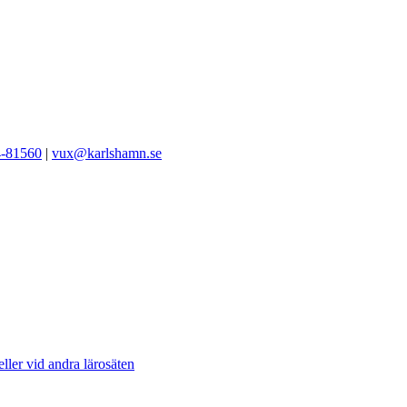
-81560
|
vux@karlshamn.se
ller vid andra lärosäten