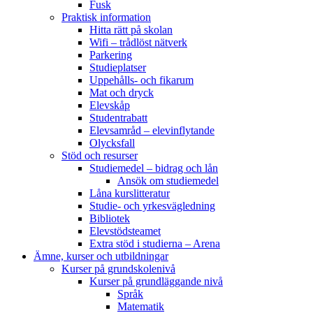
Fusk
Praktisk information
Hitta rätt på skolan
Wifi – trådlöst nätverk
Parkering
Studieplatser
Uppehålls- och fikarum
Mat och dryck
Elevskåp
Studentrabatt
Elevsamråd – elevinflytande
Olycksfall
Stöd och resurser
Studiemedel – bidrag och lån
Ansök om studiemedel
Låna kurslitteratur
Studie- och yrkesvägledning
Bibliotek
Elevstödsteamet
Extra stöd i studierna – Arena
Ämne, kurser och utbildningar
Kurser på grundskolenivå
Kurser på grundläggande nivå
Språk
Matematik