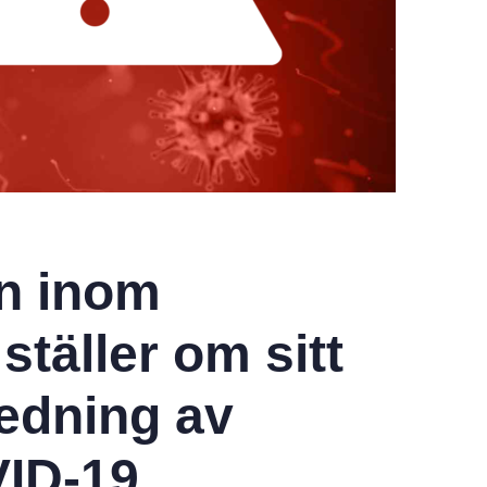
n inom
täller om sitt
edning av
VID-19