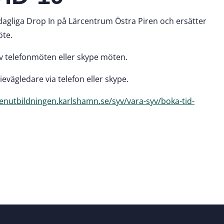
r dagliga Drop In på Lärcentrum Östra Piren och ersätter
öte.
v telefonmöten eller skype möten.
vägledare via telefon eller skype.
xenutbildningen.karlshamn.se/syv/vara-syv/boka-tid-