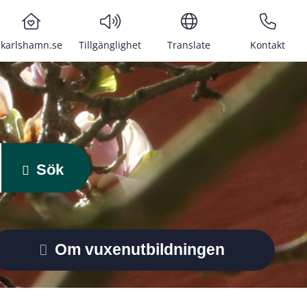
karlshamn.se
Tillgänglighet
Translate
Kontakt
Sök
Om vuxenutbildningen