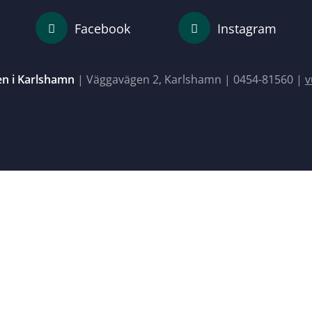
Facebook
Instagram
en i Karlshamn
| Väggavägen 2, Karlshamn |
0454-81560
|
v