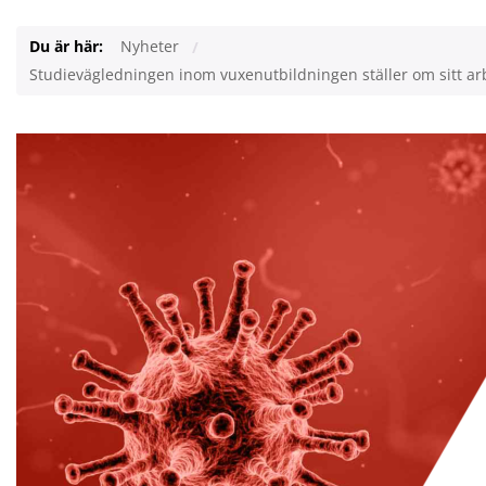
Du är här:
Nyheter
Studievägledningen inom vuxenutbildningen ställer om sitt a