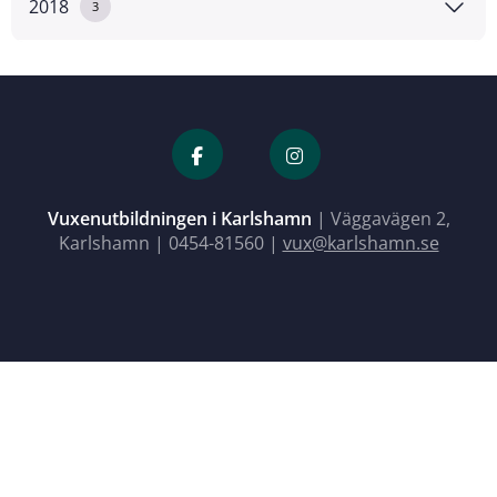
2018
3
Vuxenutbildningen i Karlshamn
| Väggavägen 2,
Karlshamn |
0454-81560
|
vux@karlshamn.se
Close menu